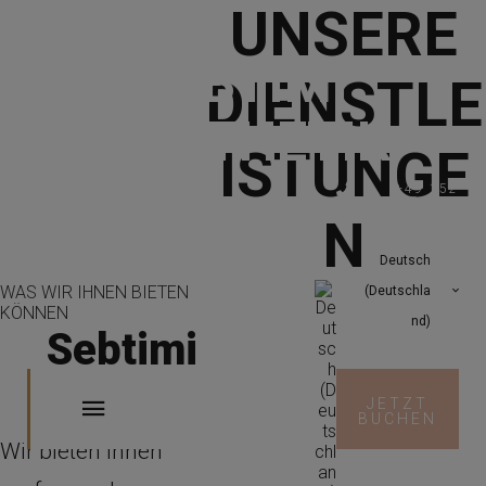
UNSERE
SEBTIMI
DIENSTLE
ÄSTHETIK
ISTUNGE
+49 152
26659321
Das Leben
+49 3583
N
517114
kann schön
Neustadt
Deutsch
15, 02763
Zittau
sein
WAS WIR IHNEN BIETEN
(Deutschla
KÖNNEN
nd)
Sebtimi
aesthetik
JETZT
BUCHEN
Wir bieten Ihnen