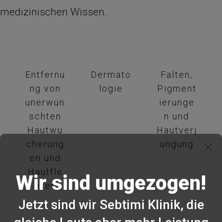
medizinischen Wissen.
Entfernu
Dermato
Falten,
ng von
logie
Pigment
unerwün
ierunge
schten
n und
Hautwu
Hautverj
cherung
üngung
en und
Hautfle
Wir sind umgezogen!
cken
Jetzt sind wir Sebtimi Klinik, die