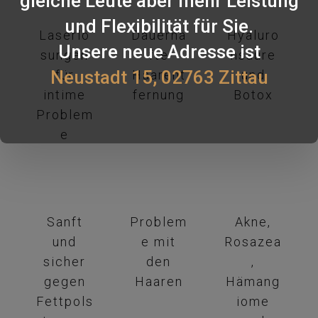
gleiche Leute aber mehr Leistung
und Flexibilität für Sie.
Laserlö
Dauerha
Hyaluro
Unsere neue Adresse ist
sungen
fte
nsäure
Neustadt 15, 02763 Zittau
für
Haarent
und
intime
fernung
Botox
Problem
e
Sanft
Problem
Akne,
und
e mit
Rosazea
sicher
den
,
gegen
Haaren
Hämang
Fettpols
iome